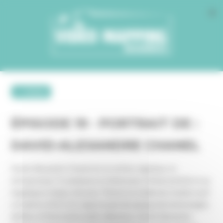
Cookies management panel
← retour
ÉPISODE 19 - PORTRAIT DE :
DAVID-ALEXANDRE CHANEL
David-Alexandre Chanel est un artiste, ingénieur et
entrepreneur. Il commence à s’intéresser à l’interactivité et au
mapping en temps réel avec Théoriz, le studio de création qu’il
a fondé en 2013. En s’apercevant du manque de technologies
dédiées à l’interaction multi-utilisateur, David-Alexandre