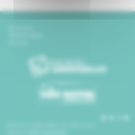
Partenaires
Mentions légales
Contact
© Rencontres Audiovisuelles. Tous droits réservés.
Réalisation :
SDM Communication
.