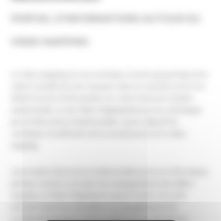
PORTAIL D’INFORMATIONS AUTOUR DU
VIDEO MAPPING
Le video mapping est une technique récente qui participe de la
culture visuelle de notre époque, mais on constate encore un
déficit d’accès à l’information sur cette forme de création
audiovisuelle. Le site Video Mapping Ressources, développé
par les Rencontres Audiovisuelles, a pour objectif de
contribuer à la diffusion de la connaissance sur le video
mapping.
L’association Rencontres Audiovisuelles porte en effet depuis
plusieurs années un projet d’accompagnement de la filière
mapping : le Video Mapping European Center. Cet outil
articule recherche, formation, accompagnement à la
création (notamment via des résidences), production et