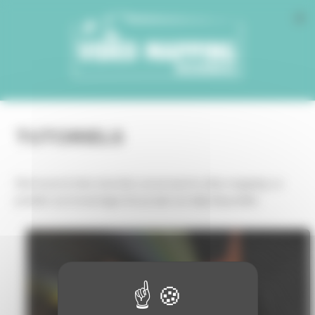
Cookies management panel
TUTORIELS
Retrouvez ici des tutoriels concernant le video mapping. Le
premier sur le montage d'un projet est déjà disponible.