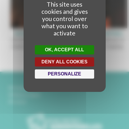
This site uses
cookies and gives
you control over
what you want to
activate
MONTER UN PROJET DE VIDEO MAPPING
Cet article présente les éléments à prendre en compte par un
commanditaire pour le montage de projets de video mapping.
OK, ACCEPT ALL
DENY ALL COOKIES
PERSONALIZE
Partenaires
Mentions légales
Contact