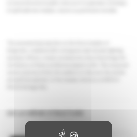
et sensoriel invite le public à découvrir la splendeur artistique
et spirituelle des temples, classés au patrimoine mondial.
The monumental projection on the three temples of
Khajuraho, combined with a hologram wall, dynamic lighting,
and laser effects, creates an immersive show that brings the
rich history of these architectural gems to life. This visual and
sensory journey invites the audience to discover the artistic
and spiritual splendor of the temples, listed as a UNESCO
World Heritage Site.
DE LA MÊME STRUCTURE