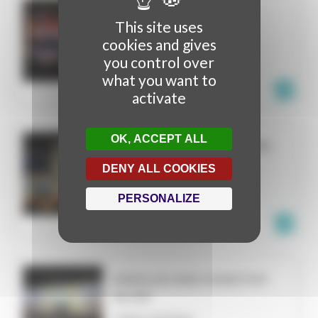
CABARET
This site uses
VIDEO MAPPING
cookies and gives
CHATOU
you control over
FRANCE
what you want to
activate
OK, ACCEPT ALL
LES MARCHES DU TEMPS
DENY ALL COOKIES
VIDEO MAPPING
FONTAINEBLEAU
PERSONALIZE
FRANCE
NIKOLAS AND DOROTHY
ALIVE