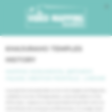
Cookies management panel
KHAJURAHO TEMPLES
HISTORY
MAPPING MONUMENTAL (BÂTIMENT,
FAÇADE, CRÉATION FRONTALE) - LINÉAIRE
La projection monumentale sur les trois temples de Khajuraho,
combinée à un mur d’hologrammes, un jeu de lumières et des
effets laser, compose un spectacle immersif qui fait revivre la
riche histoire de ces joyaux architecturaux. Ce voyage visuel