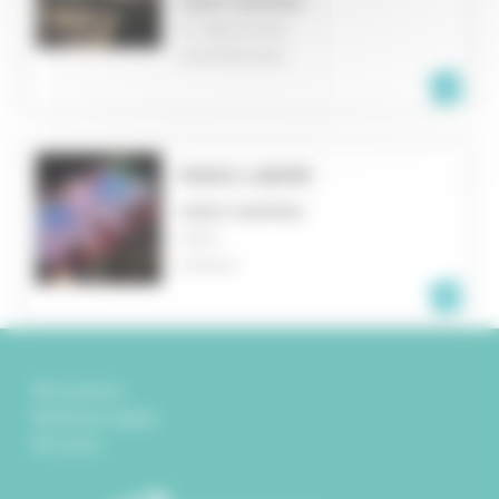
VIDEO MAPPING
ST. NIKLAUSEN
SWITZERLAND
PARIS LIBÉRÉ
VIDEO MAPPING
PARIS
FRANCE
Partenaires
Mentions légales
Contact