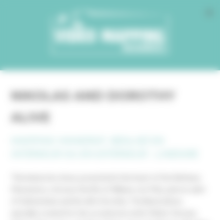
Cookies management panel
NIKOLAS AND DOROTHY
ALIVE
MAPPING IMMERSIF, RÉALISÉ EN
INTÉRIEUR OU EN EXTÉRIEUR - LINÉAIRE
This immersive show, presented in the heart of the Bethany
Monastery, retraces the life of Niklaus von Flüe, patron saint
of Switzerland, and his wife Dorothy. The illustrations,
specially created for the occasion by artist Olivier Devaux,