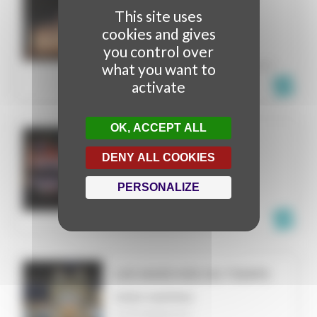
HISTORY
This site uses
cookies and gives
VIDEO MAPPING
you control over
KHAJURAHO
BRITISH INDIAN OCEAN TERRITORY
what you want to
activate
OK, ACCEPT ALL
CABARET
DENY ALL COOKIES
VIDEO MAPPING
CHATOU
PERSONALIZE
FRANCE
LES MARCHES DU TEMPS
VIDEO MAPPING
FONTAINEBLEAU