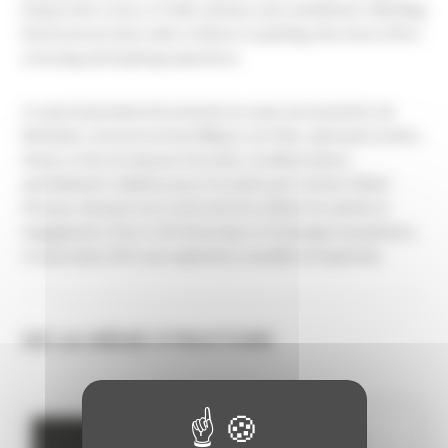
bring to life a story of faith, destiny, and commitment. Blending
historical narrative with a tribute to painting, this show offers
a moving and inspiring experience.
Ce spectacle immersif, présenté au cœur du monastère de
Bethanie, retrace la vie de Niklaus von Flüe, saint patron de la
Suisse, et de son épouse Dorothy. Les illustrations,
spécialement réalisées pour l’occasion par l’artiste Olivier
Devaux, donnent vie à cette histoire mêlant foi, destin et
engagement. Entre récit historique et hommage à la peinture,
ce spectacle offre une expérience sensible et inspirante.
DE LA MÊME STRUCTURE
KHAJURAHO TEMPLES